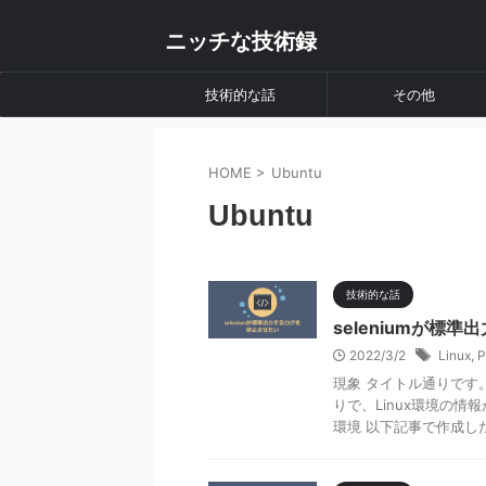
ニッチな技術録
技術的な話
その他
HOME
>
Ubuntu
Ubuntu
技術的な話
seleniumが標
2022/3/2
Linux
,
P
現象 タイトル通りです
りで、Linux環境の
環境 以下記事で作成した環