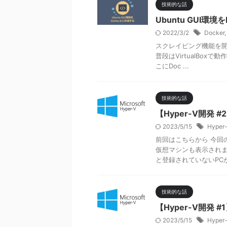
技術的な話
Ubuntu GUI環境
2022/3/2
Docker
スクレイピング機能を開発
普段はVirtualBox
こにDoc ...
技術的な話
【Hyper-V開発 
2023/5/15
Hyper
前回はこちらから 今回
仮想マシンも表示され
と登録されていないPCが
技術的な話
【Hyper-V開発 
2023/5/15
Hyper