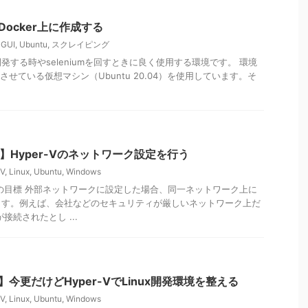
をDocker上に作成する
,
GUI
,
Ubuntu
,
スクレイピング
する時やseleniumを回すときに良く使用する環境です。 環境
で動作させている仮想マシン（Ubuntu 20.04）を使用しています。そ
#2】Hyper-Vのネットワーク設定を行う
-V
,
Linux
,
Ubuntu
,
Windows
の目標 外部ネットワークに設定した場合、同一ネットワーク上に
ます。例えば、会社などのセキュリティが厳しいネットワーク上だ
接続されたとし ...
#1】今更だけどHyper-VでLinux開発環境を整える
-V
,
Linux
,
Ubuntu
,
Windows