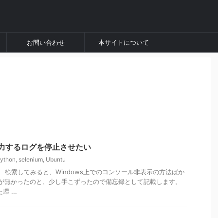
お問い合わせ
本サイトについて
準出力するログを停止させたい
ython
,
selenium
,
Ubuntu
。 検索してみると、Windows上でのコンソール非表示の方法ばか
情報が無かったのと、少し手こずったので備忘録として記載します。
 ...