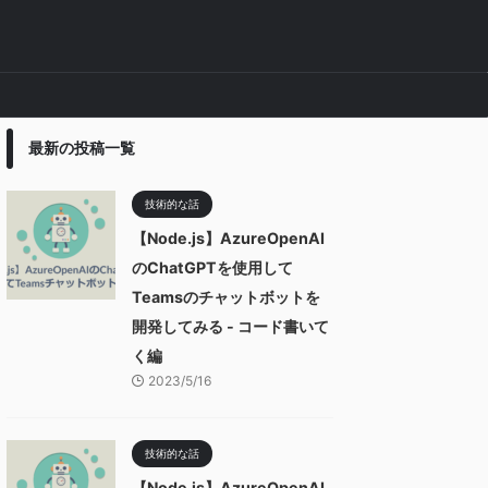
最新の投稿一覧
技術的な話
【Node.js】AzureOpenAI
のChatGPTを使用して
Teamsのチャットボットを
開発してみる - コード書いて
く編
2023/5/16
技術的な話
【Node.js】AzureOpenAI