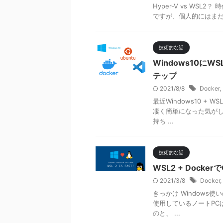
Hyper-V vs WSL2？
ですが、個人的にはまだHy
技術的な話
Windows10にWS
テップ
2021/8/8
Docker
,
最近Windows10 + 
凄く簡単になった気がし
持ち ...
技術的な話
WSL2 + Doc
2021/3/8
Docker
,
きっかけ Windows使
使用しているノートPCは
のと、 ...