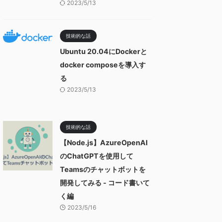
2023/5/13
技術的な話
Ubuntu 20.04にDockerと
docker composeを導入す
る
2023/5/13
技術的な話
【Node.js】AzureOpenAI
のChatGPTを使用して
Teamsのチャットボットを
開発してみる - コード書いて
く編
2023/5/16