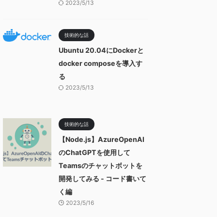
2023/5/13
技術的な話
Ubuntu 20.04にDockerと
docker composeを導入す
る
2023/5/13
技術的な話
【Node.js】AzureOpenAI
のChatGPTを使用して
Teamsのチャットボットを
開発してみる - コード書いて
く編
2023/5/16