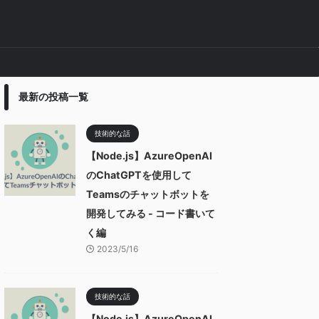
最新の投稿一覧
技術的な話
【Node.js】AzureOpenAI
のChatGPTを使用して
Teamsのチャットボットを
開発してみる - コード書いて
く編
2023/5/16
技術的な話
【Node.js】AzureOpenAI