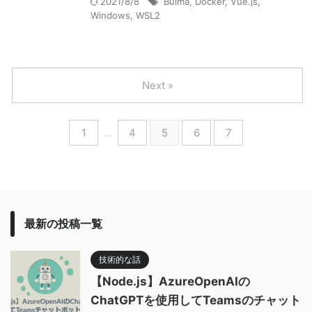
2021/8/8
Bulma
,
Docker
,
Vue.js
,
Windows
,
WSL2
Next »
1
…
4
5
6
7
最新の投稿一覧
技術的な話
【Node.js】AzureOpenAIの
ChatGPTを使用してTeamsのチャット