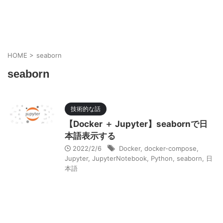
HOME
>
seaborn
seaborn
技術的な話
【Docker ＋ Jupyter】seabornで日
本語表示する
2022/2/6
Docker
,
docker-compose
,
Jupyter
,
JupyterNotebook
,
Python
,
seaborn
,
日
本語