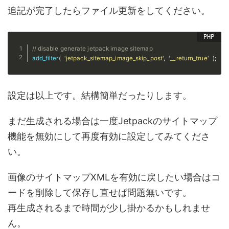
追記が完了したらファイル更新をしてください。
// disable generate jetpack image sitemap
add_filter
(
'jetpack_sitemap_image_skip_post'
,
'__return_true'
)
;
設定は以上です。結構簡単だったりします。
まだ生成される場合は一度Jetpackのサイトマップ
機能を無効にして再度有効に設定してみてくださ
い。
画像のサイトマップXMLを有効に戻したい場合はコ
ードを削除して保存し直せば問題無いです。
再生成されるまで時間が少し掛かるかもしれませ
ん。