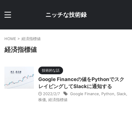
ニッチな技術録
HOME
>
経済指標値
経済指標値
技術的な話
Google Financeの値をPythonでスク
レイピングしてSlackに通知する
2022/2/7
Google Finance
,
Python
,
Slack
,
株価
,
経済指標値